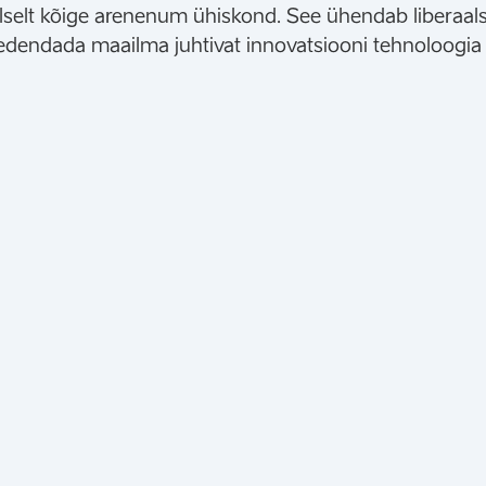
aalselt kõige arenenum ühiskond. See ühendab liberaa
et edendada maailma juhtivat innovatsiooni tehnoloogia