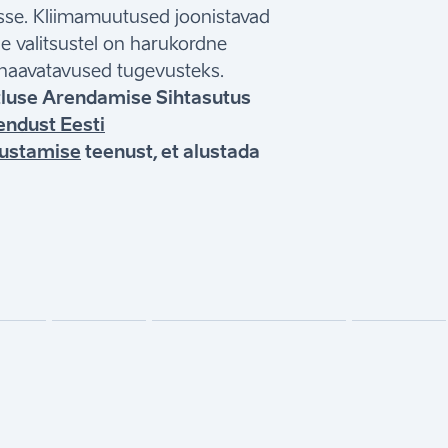
stusse. Kliimamuutused joonistavad
ide valitsustel on harukordne
 haavatavused tugevusteks.
tluse Arendamise Sihtasutus
endust Eesti
ustamise
teenust, et alustada