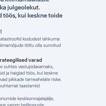
a julgeolekut.
 töös, kui keskne toide
t
 katastroofid kodudest lahkuma
liimamõjude tõttu olla sunnitud
rateegilised varad
e suhtes vastupidavamaks,
d ja haiglad töös, kui keskne
vad pikkade tarneahelate riske.
 puhtamat taastamist
eriumide keskkonnajalajälje,
varane samm heitkoguste