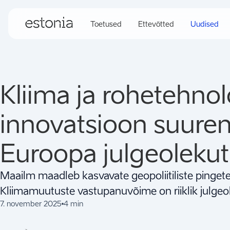
Toetused
Ettevõtted
Uudised
Kliima ja rohetehno
innovatsioon suure
Euroopa julgeolekut
Maailm maadleb kasvavate geopoliitiliste pingete j
Kliimamuutuste vastupanuvõime on riiklik julgeo
7. november 2025
4 min