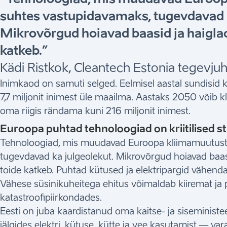
suhtes vastupidavamaks, tugevdavad k
Mikrovõrgud hoiavad baasid ja haiglad
katkeb.”
Kädi Ristkok, Cleantech Estonia tegevjuh
Inimkaod on samuti selged. Eelmisel aastal sundisid
7,7 miljonit inimest üle maailma. Aastaks 2050 võib k
oma riigis rändama kuni 216 miljonit inimest.
Euroopa puhtad tehnoloogiad on kriitilised st
Tehnoloogiad, mis muudavad Euroopa kliimamuutust
tugevdavad ka julgeolekut. Mikrovõrgud hoiavad baasi
toide katkeb. Puhtad kütused ja elektripargid vähenda
Vähese süsinikuheitega ehitus võimaldab kiiremat ja
katastroofipiirkondades.
Eesti on juba kaardistanud oma kaitse- ja siseministe
jälgides elektri, kütuse, kütte ja vee kasutamist — 