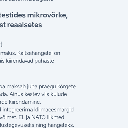
 testides mikrovõrke,
st reaalsetes
t
malus. Kaitsehangetel on
mis kiirendavad puhaste
oopa maksab juba praegu kõrgete
da. Ainus kestev viis kulude
rde kiirendamine.
d integreerima kliimaeesmärgid
võimet. EL ja NATO liikmed
dustegevuseks ning hangeteks.