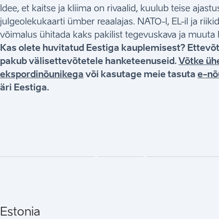
Idee, et kaitse ja kliima on rivaalid, kuulub teise aja
julgeolekukaarti ümber reaalajas. NATO-l, EL-il ja riik
võimalus ühitada kaks pakilist tegevuskava ja muuta
Kas olete huvitatud Eestiga kauplemisest? Ettevõ
pakub välisettevõtetele hanketeenuseid.
Võtke üh
ekspordinõunikega
või kasutage meie tasuta
e-nõ
äri Eestiga.
Estonia