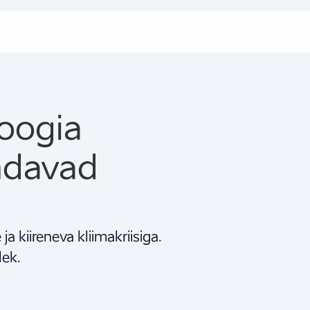
loogia
ndavad
a kiireneva kliimakriisiga.
lek.