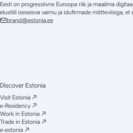
Eesti on progressiivne Euroopa riik ja maailma digit
elustiili iseseisva vaimu ja idufirmade mõtteviisiga, 
brand@estonia.ee
Discover Estonia
(
Avaneb uues vahelehes
)
Visit Estonia
(
Avaneb uues vahelehes
)
e-Residency
(
Avaneb uues vahelehes
)
Work in Estonia
(
Avaneb uues vahelehes
)
Trade in Estonia
(
Avaneb uues vahelehes
)
e-estonia