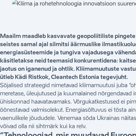
Maailm maadleb kasvavate geopoliitiliste pingete j
seistes samal ajal silmitsi äärmuslike ilmastikuolud
energiasüsteemide ja tungiva vajadusega vähendad
käsitletakse neid teemasid konkurentidena: kaitse ü
jaotus on iganenud ja ohtlik. Kliimamuutuste vastu
ütleb Kädi Ristkok, Cleantech Estonia tegevjuht.
Sõjalised strateegid nimetavad kliimamuutusi juba “o
meretase, üleujutused ja kuumalained nõrgendavad i
ühiskonnad haavatavamaks. Võrgukatkestused ei pime
õõnestavad valmisolekut. Energiasõltuvus ei tõsta ai
vaenulikele jõududele. Venemaa sõda Ukrainas näita
võivad olla nii sihtmärk kui ka relv.
“Tehnoloogiad, mis muudavad Euroop