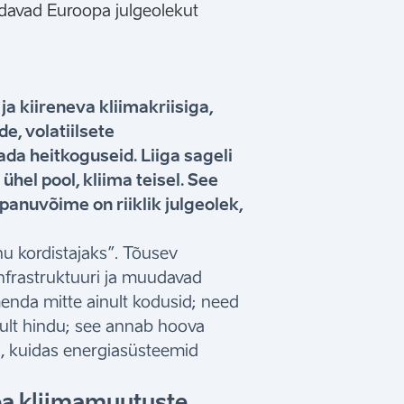
a kiireneva kliimakriisiga,
e, volatiilsete
a heitkoguseid. Liiga sageli
hel pool, kliima teisel. See
panuvõime on riiklik julgeolek,
hu kordistajaks”. Tõusev
nfrastruktuuri ja muudavad
nda mitte ainult kodusid; need
nult hindu; see annab hoova
s, kuidas energiasüsteemid
a kliimamuutuste