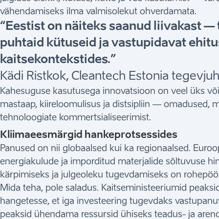
vähendamiseks ilma valmisolekut ohverdamata.
“Eestist on näiteks saanud liivakast —
puhtaid kütuseid ja vastupidavat ehitu
kaitsekontekstides.”
Kädi Ristkok, Cleantech Estonia tegevjuh
Kahesuguse kasutusega innovatsioon on veel üks või
mastaap, kiireloomulisus ja distsipliin — omadused, 
tehnoloogiate kommertsialiseerimist.
Kliimaeesmärgid hankeprotsessides
Panused on nii globaalsed kui ka regionaalsed. Eur
energiakulude ja imporditud materjalide sõltuvuse hin
kärpimiseks ja julgeoleku tugevdamiseks on rohepöö
Mida teha, pole saladus. Kaitseministeeriumid peaksi
hangetesse, et iga investeering tugevdaks vastupanu
peaksid ühendama ressursid ühiseks teadus- ja aren