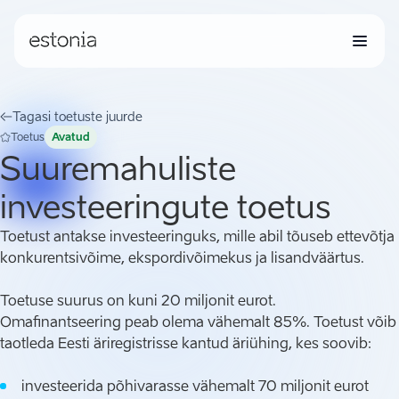
Tagasi toetuste juurde
Toetus
Avatud
Suuremahuliste
investeeringute toetus
Toetust antakse investeeringuks, mille abil tõuseb ettevõtja
konkurentsivõime, ekspordivõimekus ja lisandväärtus.
Toetuse suurus on kuni 20 miljonit eurot.
Omafinantseering peab olema vähemalt 85%. Toetust võib
taotleda Eesti äriregistrisse kantud äriühing, kes soovib:
investeerida põhivarasse vähemalt 70 miljonit eurot