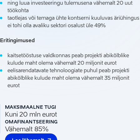
ning luua investeeringu tulemusena vähemalt 20 uut
töökohta
taotlejas või temaga ühte kontserni kuuluvas äriühingus
ei tohi olla avaliku sektori osalust üle 49%
Eritingimused
kaitsetööstuse valdkonnas peab projekti abikõlblike
kulude maht olema vähemalt 20 miljonit eurot
eelisarendatavate tehnoloogiate puhul peab projekti
abikõlblike kulude maht olema vähemalt 35 miljonit
eurot
MAKSIMAALNE TUGI
Kuni 20 mln eurot
OMAFINANTSEERING
Vähemalt 85%