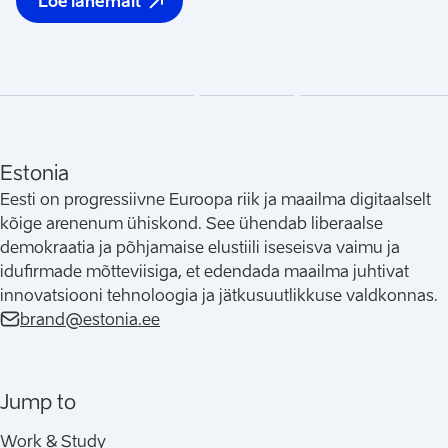
Loe lähemalt
(
Avaneb uues vahelehes
)
Estonia
Eesti on progressiivne Euroopa riik ja maailma digitaalselt
kõige arenenum ühiskond. See ühendab liberaalse
demokraatia ja põhjamaise elustiili iseseisva vaimu ja
idufirmade mõtteviisiga, et edendada maailma juhtivat
innovatsiooni tehnoloogia ja jätkusuutlikkuse valdkonnas.
brand@estonia.ee
Jump to
Work & Study