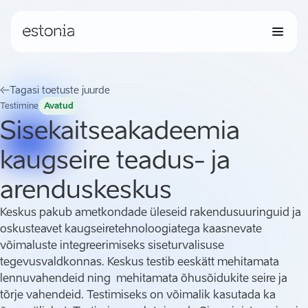
Tagasi toetuste juurde
Testimine
Avatud
Sisekaitseakadeemia
kaugseire teadus- ja
arenduskeskus
Keskus pakub ametkondade üleseid rakendusuuringuid ja
oskusteavet kaugseiretehnoloogiatega kaasnevate
võimaluste integreerimiseks siseturvalisuse
tegevusvaldkonnas. Keskus testib eeskätt mehitamata
lennuvahendeid ning mehitamata õhusõidukite seire ja
tõrje vahendeid. Testimiseks on võimalik kasutada ka