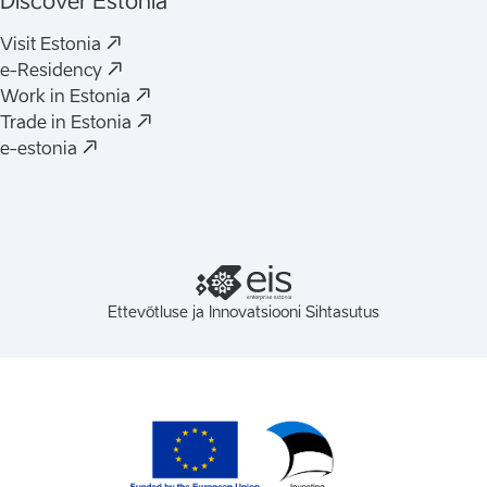
Discover Estonia
(
Avaneb uues vahelehes
)
Visit Estonia
(
Avaneb uues vahelehes
)
e-Residency
(
Avaneb uues vahelehes
)
Work in Estonia
(
Avaneb uues vahelehes
)
Trade in Estonia
(
Avaneb uues vahelehes
)
e-estonia
Ettevõtluse ja Innovatsiooni Sihtasutus