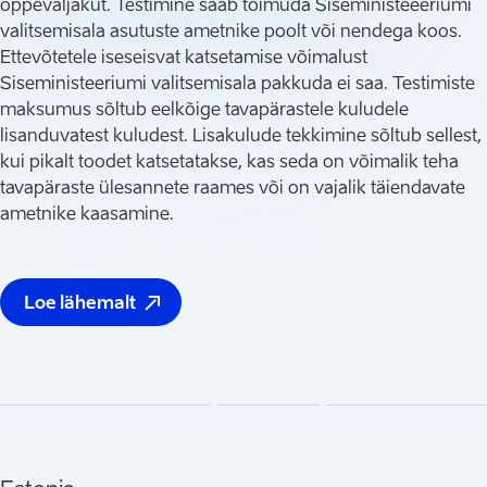
õppeväljakut. Testimine saab toimuda Siseministeeeriumi
valitsemisala asutuste ametnike poolt või nendega koos.
Ettevõtetele iseseisvat katsetamise võimalust
Siseministeeriumi valitsemisala pakkuda ei saa. Testimiste
maksumus sõltub eelkõige tavapärastele kuludele
lisanduvatest kuludest. Lisakulude tekkimine sõltub sellest,
kui pikalt toodet katsetatakse, kas seda on võimalik teha
tavapäraste ülesannete raames või on vajalik täiendavate
ametnike kaasamine.
Loe lähemalt
(
Avaneb uues vahelehes
)