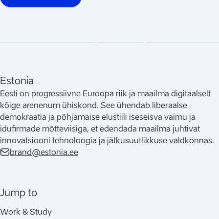
(
Avaneb uues vahelehes
)
Estonia
Eesti on progressiivne Euroopa riik ja maailma digitaalselt
kõige arenenum ühiskond. See ühendab liberaalse
demokraatia ja põhjamaise elustiili iseseisva vaimu ja
idufirmade mõtteviisiga, et edendada maailma juhtivat
innovatsiooni tehnoloogia ja jätkusuutlikkuse valdkonnas.
brand@estonia.ee
Jump to
Work & Study