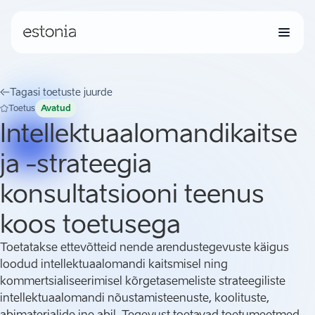
Tagasi toetuste juurde
Toetus
Avatud
Intellektuaalomandikaitse
ja -strateegia
konsultatsiooni teenus
koos toetusega
Toetatakse ettevõtteid nende arendustegevuste käigus
loodud intellektuaalomandi kaitsmisel ning
kommertsialiseerimisel kõrgetasemeliste strateegiliste
intellektuaalomandi nõustamisteenuste, koolituste,
abimaterjalide jne abil. Tegevust toetavad toetumeetmed.