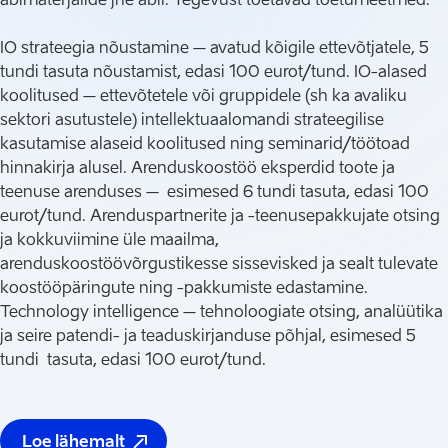
IO strateegia nõustamine – avatud kõigile ettevõtjatele, 5
tundi tasuta nõustamist, edasi 100 eurot/tund. IO-alased
koolitused – ettevõtetele või gruppidele (sh ka avaliku
sektori asutustele) intellektuaalomandi strateegilise
kasutamise alaseid koolitused ning seminarid/töötoad
hinnakirja alusel. Arenduskoostöö eksperdid toote ja
teenuse arenduses – esimesed 6 tundi tasuta, edasi 100
eurot/tund. Arenduspartnerite ja -teenusepakkujate otsing
ja kokkuviimine üle maailma,
arenduskoostöövõrgustikesse sissevisked ja sealt tulevate
koostööpäringute ning -pakkumiste edastamine.
Technology intelligence – tehnoloogiate otsing, analüütika
ja seire patendi- ja teaduskirjanduse põhjal, esimesed 5
tundi tasuta, edasi 100 eurot/tund.
Loe lähemalt