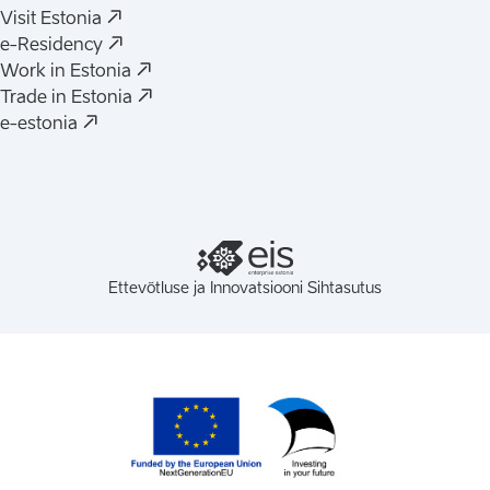
(
Avaneb uues vahelehes
)
Visit Estonia
(
Avaneb uues vahelehes
)
e-Residency
(
Avaneb uues vahelehes
)
Work in Estonia
(
Avaneb uues vahelehes
)
Trade in Estonia
(
Avaneb uues vahelehes
)
e-estonia
Ettevõtluse ja Innovatsiooni Sihtasutus