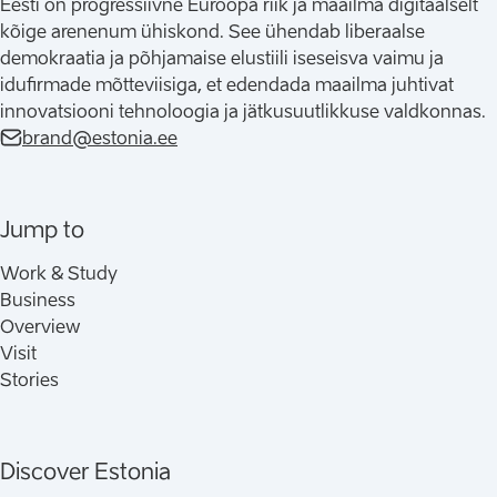
Eesti on progressiivne Euroopa riik ja maailma digitaalselt
kõige arenenum ühiskond. See ühendab liberaalse
demokraatia ja põhjamaise elustiili iseseisva vaimu ja
idufirmade mõtteviisiga, et edendada maailma juhtivat
innovatsiooni tehnoloogia ja jätkusuutlikkuse valdkonnas.
brand@estonia.ee
Jump to
Work & Study
Business
Overview
Visit
Stories
Discover Estonia