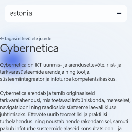
Tagasi ettevõtete juurde
Cybernetica
Cybernetica on IKT uurimis- ja arendusettevõte, riist- ja
tarkvarasüsteemide arendaja ning tootja,
süsteemiintegraator ja infoturbe kompetentsikeskus.
Cybernetica arendab ja tarnib originaalseid
tarkvaralahendusi, mis toetavad infoühiskonda, mereseiret,
navigatsiooni ning raadioside süsteeme laevaliikluse
juhtimiseks. Ettevõte uurib teoreetilisi ja praktilisi
turbelahendusi ning nõustab nende rakendamisel, samuti
pakub infoturbe süsteemide alaseid konsultatsiooni- ja