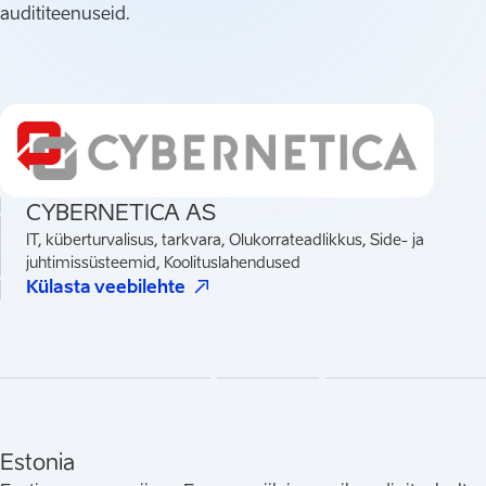
audititeenuseid.
CYBERNETICA AS
IT, küberturvalisus, tarkvara, Olukorrateadlikkus, Side- ja
juhtimissüsteemid, Koolituslahendused
(
Avaneb uues vahelehes
)
Külasta veebilehte
Estonia