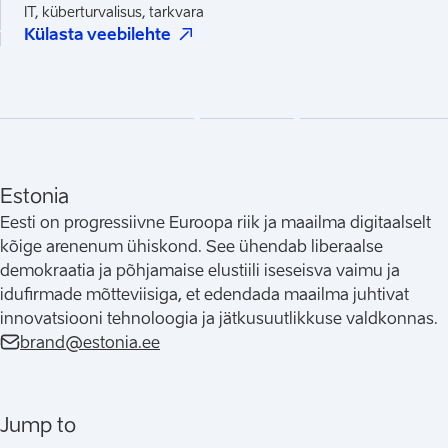
IT, küberturvalisus, tarkvara
(
Avaneb uues vahelehes
)
Külasta veebilehte
Estonia
Eesti on progressiivne Euroopa riik ja maailma digitaalselt
kõige arenenum ühiskond. See ühendab liberaalse
demokraatia ja põhjamaise elustiili iseseisva vaimu ja
idufirmade mõtteviisiga, et edendada maailma juhtivat
innovatsiooni tehnoloogia ja jätkusuutlikkuse valdkonnas.
brand@estonia.ee
Jump to