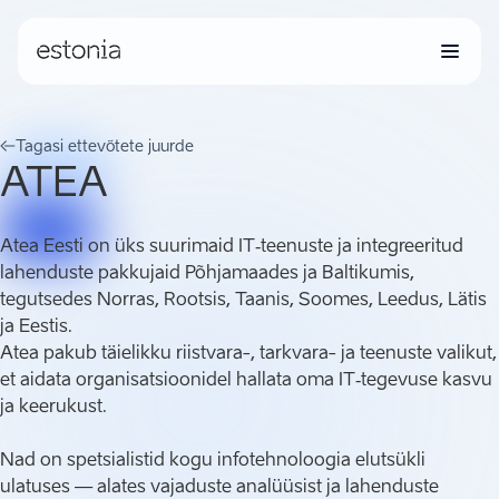
Tagasi ettevõtete juurde
ATEA
Atea Eesti on üks suurimaid IT‑teenuste ja integreeritud
lahenduste pakkujaid Põhjamaades ja Baltikumis,
tegutsedes Norras, Rootsis, Taanis, Soomes, Leedus, Lätis
ja Eestis.
Atea pakub täielikku riistvara-, tarkvara- ja teenuste valikut,
et aidata organisatsioonidel hallata oma IT‑tegevuse kasvu
ja keerukust.
Nad on spetsialistid kogu infotehnoloogia elutsükli
ulatuses — alates vajaduste analüüsist ja lahenduste