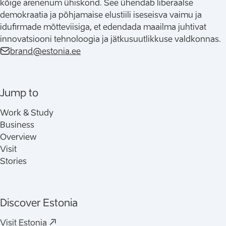
kõige arenenum ühiskond. See ühendab liberaalse
demokraatia ja põhjamaise elustiili iseseisva vaimu ja
idufirmade mõtteviisiga, et edendada maailma juhtivat
innovatsiooni tehnoloogia ja jätkusuutlikkuse valdkonnas.
brand@estonia.ee
Jump to
Work & Study
Business
Overview
Visit
Stories
Discover Estonia
(
Avaneb uues vahelehes
)
Visit Estonia