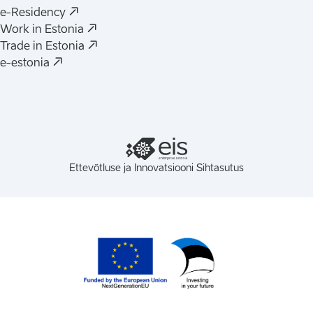
(
Avaneb uues vahelehes
)
e-Residency
(
Avaneb uues vahelehes
)
Work in Estonia
(
Avaneb uues vahelehes
)
Trade in Estonia
(
Avaneb uues vahelehes
)
e-estonia
Ettevõtluse ja Innovatsiooni Sihtasutus