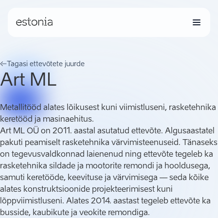
Tagasi ettevõtete juurde
Art ML
Metallitööd alates lõikusest kuni viimistluseni, rasketehnika
keretööd ja masinaehitus.
Art ML OÜ on 2011. aastal asutatud ettevõte. Algusaastatel
pakuti peamiselt rasketehnika värvimisteenuseid. Tänaseks
on tegevusvaldkonnad laienenud ning ettevõte tegeleb ka
rasketehnika sildade ja mootorite remondi ja hooldusega,
samuti keretööde, keevituse ja värvimisega — seda kõike
alates konstruktsioonide projekteerimisest kuni
lõppviimistluseni. Alates 2014. aastast tegeleb ettevõte ka
busside, kaubikute ja veokite remondiga.